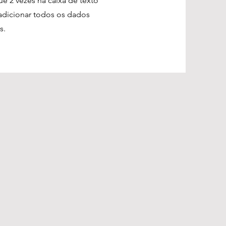
ue 2 vezes na caixa de texto
adicionar todos os dados
s.